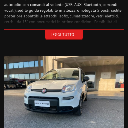
autoradio con comandi al volante (USB, AUX, Bluetooth, comandi
vocali), sedile guida regolabile in altezza, omologata 5 posti, sedile
posteriore abbattibile attacchi isofix, climatizzatore, vetri elettrici,
cerchi da 15" con pneumatici in ottime condizioni. Possibilità di
finanziare l'intero importo. Per qualsiasi informazione non esitate a
contattarci.
LEGGI TUTTO...
NESSUN VINCOLO FINANZIARIO
N.B. Si riceve su appuntamento. Le informazioni fornite riguardante
il veicolo compreso la sezione "optional" sono attendibili e veritiere
, questo non esclude che alcune voci potrebbero contenere delle
imprecisioni involontarie, pertanto la descrizione ha solo ed
esclusivamente valore informativo e non contrattuale. Si invita
pertanto a chiedere o verificare di persona le voci descritte
nell'inserzione.