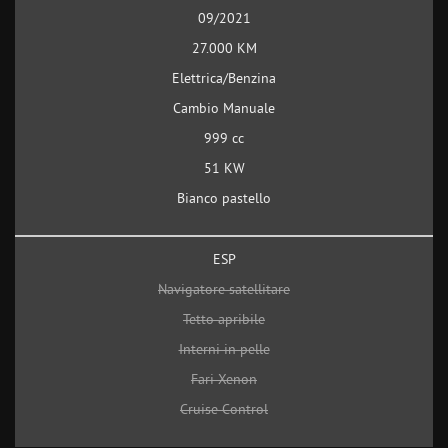
09/2021
27.000 KM
Elettrica/Benzina
Cambio Manuale
999 cc
51 KW
Bianco pastello
ESP
Navigatore satellitare
Tetto apribile
Interni in pelle
Fari Xenon
Cruise Control