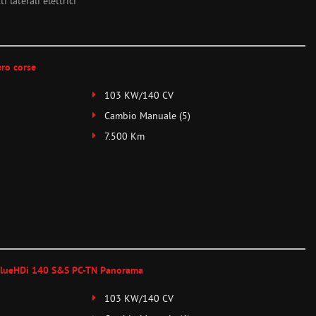
i laterali elettrici
ro corse
103 KW/140 CV
Cambio Manuale (5)
7.500 Km
lueHDi 140 S&S PC-TN Panorama
103 KW/140 CV