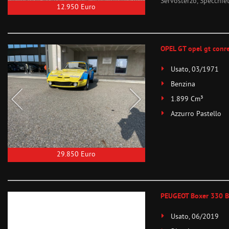
Servosterzo, Specchiett
12.950 Euro
OPEL GT opel gt conre
Usato, 03/1971
Benzina
1.899 Cm³
Azzurro Pastello
29.850 Euro
PEUGEOT Boxer 330 B
Usato, 06/2019