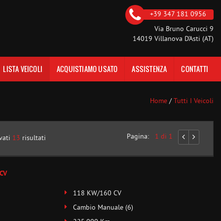
+39 347 181 0956
Via Bruno Carucci 9
14019 Villanova D'Asti (AT)
LISTA VEICOLI
ACQUISTIAMO USATO
ASSISTENZA
CONTATTI
Home
/
Tutti I Veicoli
Pagina:
1 di 1
vati
13
risultati
 CV
118 KW/160 CV
Cambio Manuale (6)