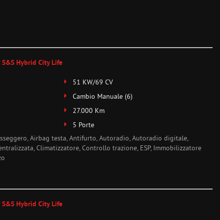
 S&S Hybrid City Life
51 KW/69 CV
Cambio Manuale (6)
27.000 Km
5 Porte
sseggero, Airbag testa, Antifurto, Autoradio, Autoradio digitale,
ntralizzata, Climatizzatore, Controllo trazione, ESP, Immobilizzatore
zo
 S&S Hybrid City Life