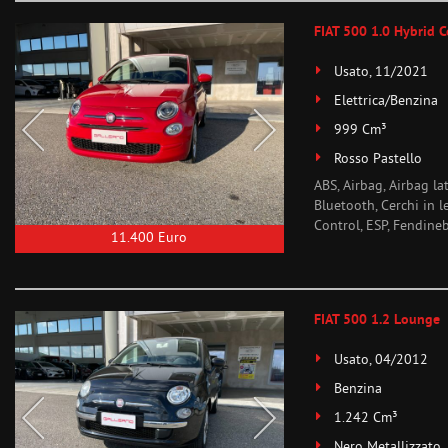
FIAT 500 1.0 Hybrid 
Usato, 11/2021
Elettrica/Benzina
999 Cm³
Rosso Pastello
ABS, Airbag, Airbag la
Bluetooth, Cerchi in l
Control, ESP, Fendineb
11.400 Euro
FIAT 500 1.2 Lounge
Usato, 04/2012
Benzina
1.242 Cm³
Nero Metallizzato