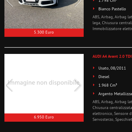
1.798 Cm³
Bianco Pastello
ABS, Airbag, Airbag la
lega, Chiusura central
Immobilizzatore elettro
5.300 Euro
AUDI A4 Avant 2.0 TDI
Usato, 08/2011
Diesel
1.968 Cm³
Argento Metallizza
ABS, Airbag, Airbag lat
Chiusura centralizzata
elettronico, Sensore d
6.950 Euro
Servosterzo, Specchiett