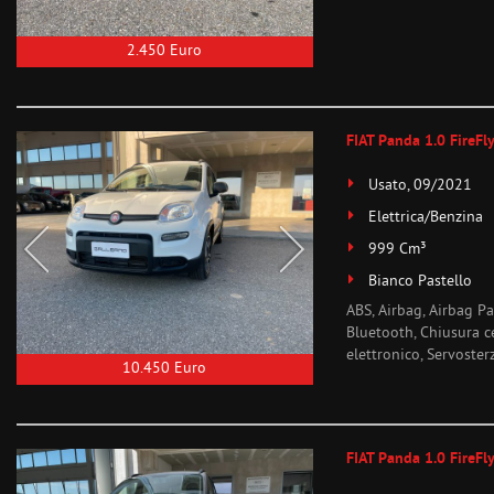
2.450 Euro
FIAT Panda 1.0 FireFly
Usato, 09/2021
Elettrica/Benzina
999 Cm³
Bianco Pastello
ABS, Airbag, Airbag Pa
Bluetooth, Chiusura ce
elettronico, Servoster
10.450 Euro
FIAT Panda 1.0 FireFly