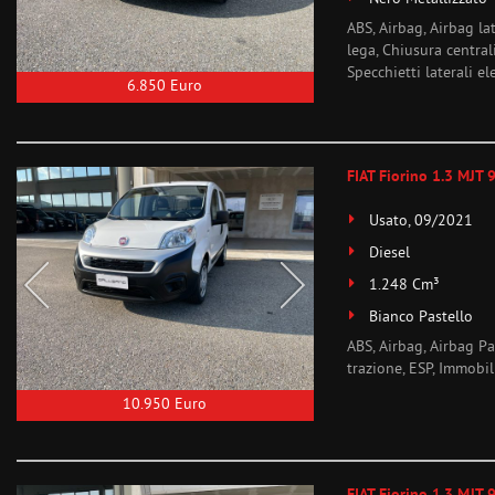
ABS, Airbag, Airbag la
lega, Chiusura central
Specchietti laterali el
6.850 Euro
FIAT Fiorino 1.3 MJT
Usato, 09/2021
Diesel
1.248 Cm³
Bianco Pastello
ABS, Airbag, Airbag Pa
trazione, ESP, Immobili
10.950 Euro