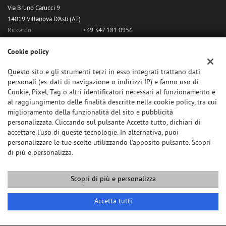
Via Bruno Carucci 9
14019 Villanova D'Asti (AT)
Riccardo:
+39 347 181 0956
Email:
galleanoautomobili@gmail.com
Indicazioni stradali
Cookie policy
Questo sito e gli strumenti terzi in esso integrati trattano dati
personali (es. dati di navigazione o indirizzi IP) e fanno uso di
Dati fiscali:
Cookie, Pixel, Tag o altri identificatori necessari al funzionamento e
Galleano Riccardo
al raggiungimento delle finalità descritte nella cookie policy, tra cui
C.F/P.IVA:
11480060018
miglioramento della funzionalità del sito e pubblicità
personalizzata. Cliccando sul pulsante Accetta tutto, dichiari di
accettare l'uso di queste tecnologie. In alternativa, puoi
personalizzare le tue scelte utilizzando l'apposito pulsante. Scopri
di più e personalizza.
Scopri di più e personalizza
Copyright © 2026 GestionaleAuto.com S.r.l., Tutti i diritti riservati -
Leggi l'informativa sulla privacy
-
Cookie Policy
Accetta tutti
Sito creato da:
GestionaleAuto.com