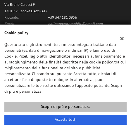
Via Bruno Carucci 9
14019 Villanova D'Asti (AT)
Riccardo:
+39 347 181 0956
Email:
galleanoautomobili@gmail.com
Indicazioni stradali
Cookie policy
Questo sito e gli strumenti terzi in esso integrati trattano dati
personali (es. dati di navigazione o indirizzi IP) e fanno uso di
Dati fiscali:
Cookie, Pixel, Tag o altri identificatori necessari al funzionamento e
Galleano Riccardo
al raggiungimento delle finalità descritte nella cookie policy, tra cui
C.F/P.IVA:
11480060018
miglioramento della funzionalità del sito e pubblicità
personalizzata. Cliccando sul pulsante Accetta tutto, dichiari di
accettare l'uso di queste tecnologie. In alternativa, puoi
personalizzare le tue scelte utilizzando l'apposito pulsante. Scopri
di più e personalizza.
Scopri di più e personalizza
Copyright © 2026 GestionaleAuto.com S.r.l., Tutti i diritti riservati -
Leggi l'informativa sulla privacy
-
Cookie Policy
Sito creato da:
GestionaleAuto.com
Accetta tutti