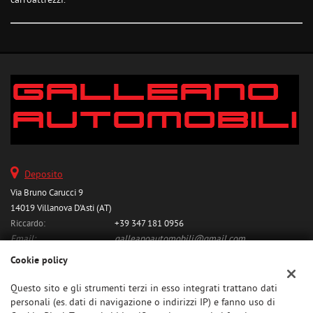
carroattrezzi.
Deposito
Via Bruno Carucci 9
14019 Villanova D'Asti (AT)
Riccardo:
+39 347 181 0956
Email:
galleanoautomobili@gmail.com
Indicazioni stradali
Cookie policy
Questo sito e gli strumenti terzi in esso integrati trattano dati
personali (es. dati di navigazione o indirizzi IP) e fanno uso di
Dati fiscali: