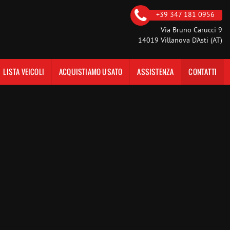
+39 347 181 0956
Via Bruno Carucci 9
14019 Villanova D'Asti (AT)
LISTA VEICOLI
ACQUISTIAMO USATO
ASSISTENZA
CONTATTI