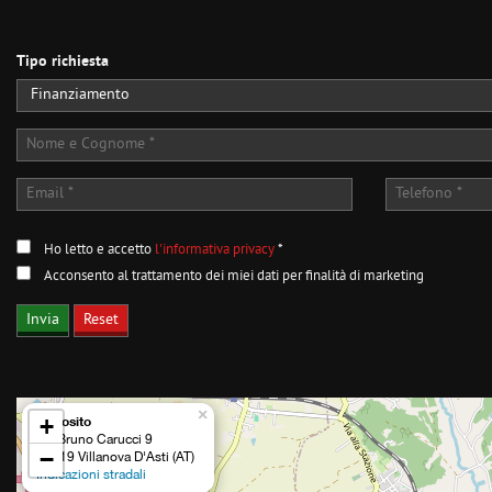
Tipo richiesta
Ho letto e accetto
l'informativa privacy
*
Acconsento al trattamento dei miei dati per finalità di marketing
×
Deposito
+
Via Bruno Carucci 9
−
14019 Villanova D'Asti (AT)
Indicazioni stradali