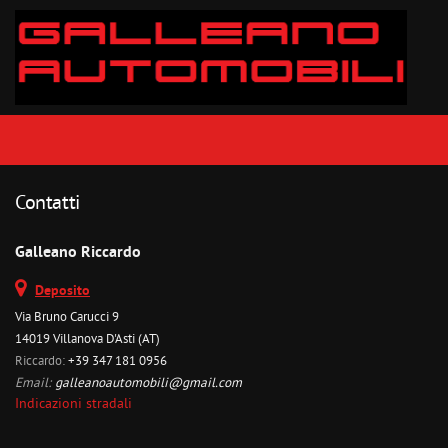
Contatti
Galleano Riccardo
Deposito
Via Bruno Carucci 9
14019 Villanova D'Asti (AT)
Riccardo:
+39 347 181 0956
Email:
galleanoautomobili@gmail.com
Indicazioni stradali