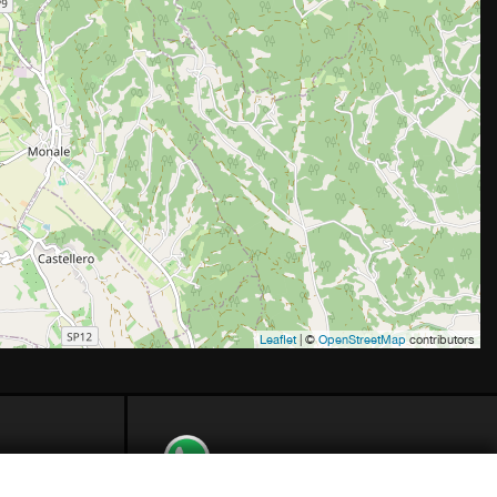
Leaflet
| ©
OpenStreetMap
contributors