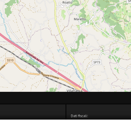
Dati fiscali:
Galleano Riccardo
 9
C.F/P.IVA:
11480060018