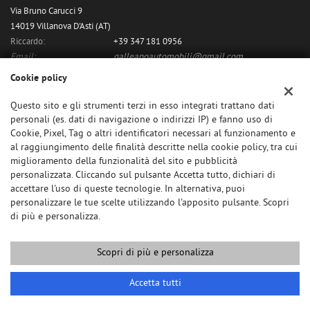
Via Bruno Carucci 9
14019 Villanova D'Asti (AT)
Riccardo:
+39 347 181 0956
Email:
galleanoautomobili@gmail.com
Indicazioni stradali
Cookie policy
Questo sito e gli strumenti terzi in esso integrati trattano dati
personali (es. dati di navigazione o indirizzi IP) e fanno uso di
Dati fiscali:
Cookie, Pixel, Tag o altri identificatori necessari al funzionamento e
Galleano Riccardo
al raggiungimento delle finalità descritte nella cookie policy, tra cui
C.F/P.IVA:
11480060018
miglioramento della funzionalità del sito e pubblicità
personalizzata. Cliccando sul pulsante Accetta tutto, dichiari di
accettare l'uso di queste tecnologie. In alternativa, puoi
personalizzare le tue scelte utilizzando l'apposito pulsante. Scopri
di più e personalizza.
Scopri di più e personalizza
Copyright © 2026 GestionaleAuto.com S.r.l., Tutti i diritti riservati -
Leggi l'informativa sulla privacy
-
Cookie Policy
Sito creato da:
GestionaleAuto.com
Accetta tutti